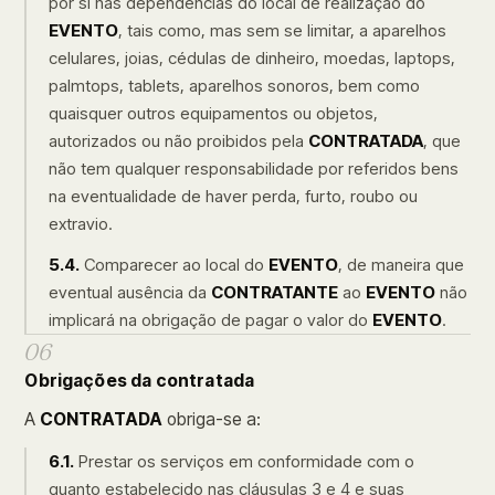
por si nas dependências do local de realização do
EVENTO
, tais como, mas sem se limitar, a aparelhos
celulares, joias, cédulas de dinheiro, moedas, laptops,
palmtops, tablets, aparelhos sonoros, bem como
quaisquer outros equipamentos ou objetos,
autorizados ou não proibidos pela
CONTRATADA
, que
não tem qualquer responsabilidade por referidos bens
na eventualidade de haver perda, furto, roubo ou
extravio.
5.4.
Comparecer ao local do
EVENTO
, de maneira que
eventual ausência da
CONTRATANTE
ao
EVENTO
não
implicará na obrigação de pagar o valor do
EVENTO
.
06
Obrigações da contratada
A
CONTRATADA
obriga-se a:
6.1.
Prestar os serviços em conformidade com o
quanto estabelecido nas cláusulas 3 e 4 e suas