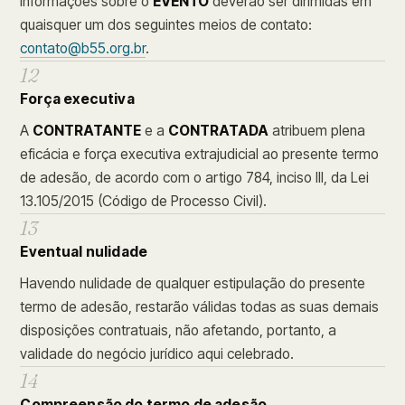
informações sobre o
EVENTO
deverão ser dirimidas em
quaisquer um dos seguintes meios de contato:
contato@b55.org.br
.
12
Força executiva
A
CONTRATANTE
e a
CONTRATADA
atribuem plena
eficácia e força executiva extrajudicial ao presente termo
de adesão, de acordo com o artigo 784, inciso III, da Lei
13.105/2015 (Código de Processo Civil).
13
Eventual nulidade
Havendo nulidade de qualquer estipulação do presente
termo de adesão, restarão válidas todas as suas demais
disposições contratuais, não afetando, portanto, a
validade do negócio jurídico aqui celebrado.
14
Compreensão do termo de adesão