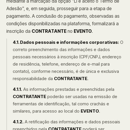
mediante a marcação da opção "Li e aceito o Termo de
Adesão", e, em seguida, prosseguir para a etapa de
pagamento. A conclusão do pagamento, observadas as
condições disponibilizadas na plataforma, formalizará a
inscrição da
CONTRATANTE
no
EVENTO
.
4.1. Dados pessoais e informações corporativas:
O
correto preenchimento das informações e dados
pessoais necessários à inscrição (CPF/CNPJ, endereço
de residência, telefone, endereço de e-mail para
contato), conforme necessário, é de única e exclusiva
responsabilidade da
CONTRATANTE
.
4.1.1.
As informações prestadas e preenchidas pela
CONTRATANTE
poderão ser usadas na emissão de
ferramentas de identificação, tal como crachás e
similares, para acesso ao local do
EVENTO
.
4.1.2.
A retificação das informações e dados pessoais
preenchidos pela
CONTRATANTE
poderá ser